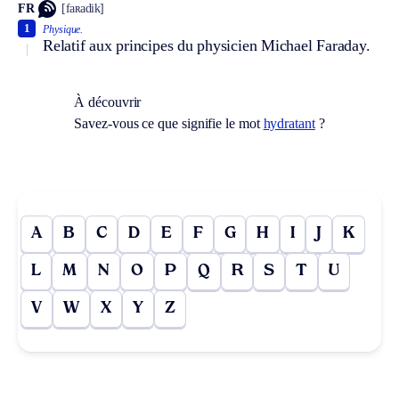
FR
[faʀadik]
1
Physique.
Relatif aux principes du physicien Michael Faraday.
À découvrir
Savez-vous ce que signifie le mot
hydratant
?
A
B
C
D
E
F
G
H
I
J
K
L
M
N
O
P
Q
R
S
T
U
V
W
X
Y
Z