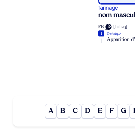
farinage
nom mascul
FR
[faʀinaʒ]
1
Technique.
Apparition d’
A
B
C
D
E
F
G