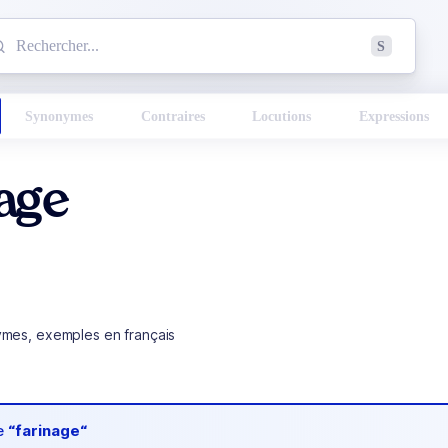
mmencez à chercher un mot dans le dictionnaire :
S
esults found.
Synonymes
Contraires
Locutions
Expressions
age
ymes, exemples en français
de
“farinage“