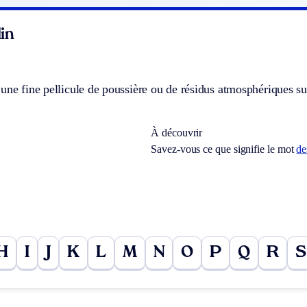
in
une fine pellicule de poussière ou de résidus atmosphériques su
À découvrir
Savez-vous ce que signifie le mot
de
H
I
J
K
L
M
N
O
P
Q
R
S