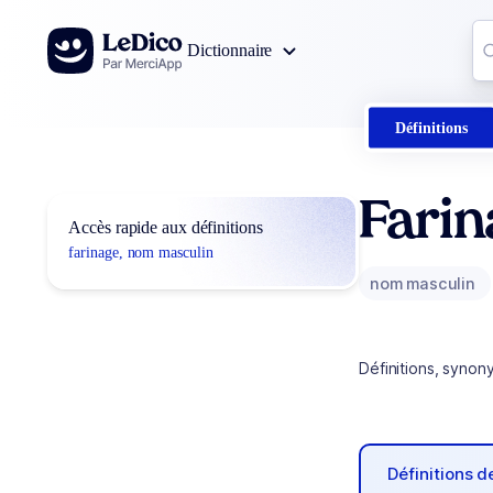
Aller au contenu
Co
Dictionnaire
0
r
Définitions
Farin
Accès rapide aux définitions
farinage, nom masculin
nom masculin
Définitions, synon
Définitions 