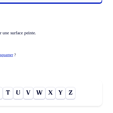
r une surface peinte.
squamer
?
T
U
V
W
X
Y
Z