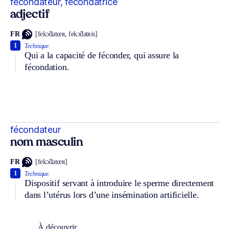
fécondateur, fécondatrice
adjectif
FR
[fekɔ̃datœʀ, fekɔ̃datʀis]
1
Technique.
Qui a la capacité de féconder, qui assure la
fécondation.
fécondateur
nom masculin
FR
[fekɔ̃datœʀ]
1
Technique.
Dispositif servant à introduire le sperme directement
dans l’utérus lors d’une insémination artificielle.
À découvrir