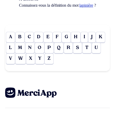
Connaissez-vous la définition du mot
lapinière
?
A
B
C
D
E
F
G
H
I
J
K
L
M
N
O
P
Q
R
S
T
U
V
W
X
Y
Z