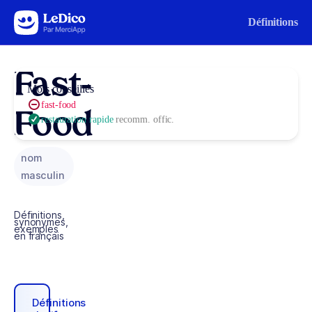
Aller au contenu
Définitions
Fast-
Mots conseillés
fast-food
Food
restauration rapide
recomm. offic.
nom
masculin
Définitions,
synonymes,
exemples
en français
Définitions