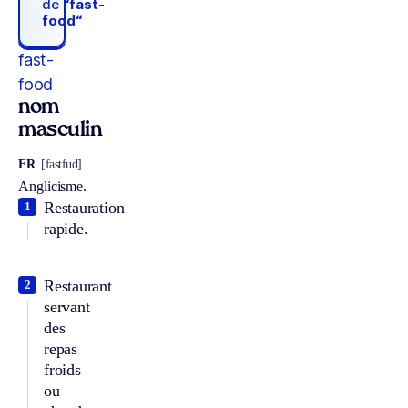
de
“fast-
food“
fast-
food
nom
masculin
FR
[fastfud]
Anglicisme.
Restauration
1
rapide.
Restaurant
2
servant
des
repas
froids
ou