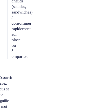
chauds
(salades,
sandwiches)
à
consommer
rapidement,
sur
place
ou
à
emporter.
À
écouvrir
avez-
ous ce
ue
ignifie
e mot