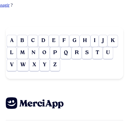
ssagir
?
A
B
C
D
E
F
G
H
I
J
K
L
M
N
O
P
Q
R
S
T
U
V
W
X
Y
Z