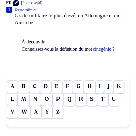
FR
[fɛldmaʀeʃal]
1
Terme militaire.
Grade militaire le plus élevé, en Allemagne et en
Autriche.
À découvrir
Connaissez-vous la définition du mot
cinégénie
?
A
B
C
D
E
F
G
H
I
J
K
L
M
N
O
P
Q
R
S
T
U
V
W
X
Y
Z