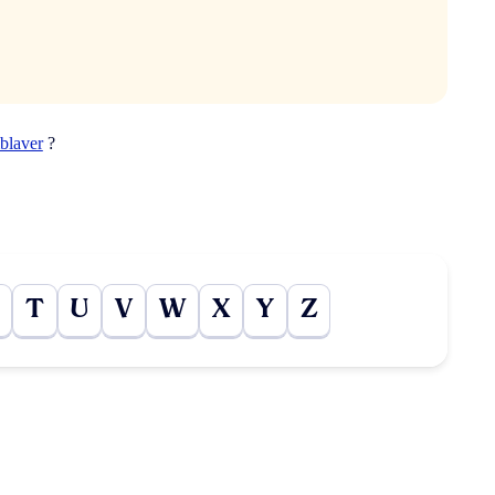
blaver
?
T
U
V
W
X
Y
Z