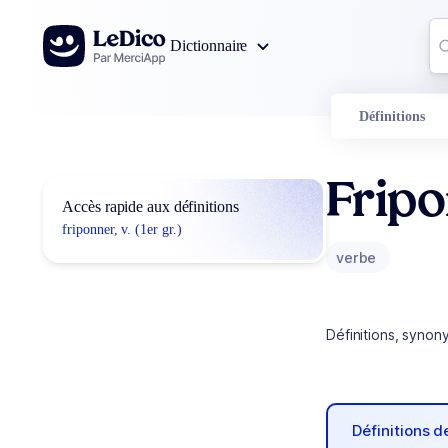
Aller au contenu
Co
Dictionnaire
0
r
Définitions
Frip
Accès rapide aux définitions
friponner, v. (1er gr.)
verbe
Définitions, synon
Définitions 