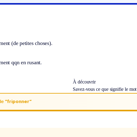
ment (de petites choses).
ment qqn en rusant.
À découvrir
Savez-vous ce que signifie le mo
de
“friponner“