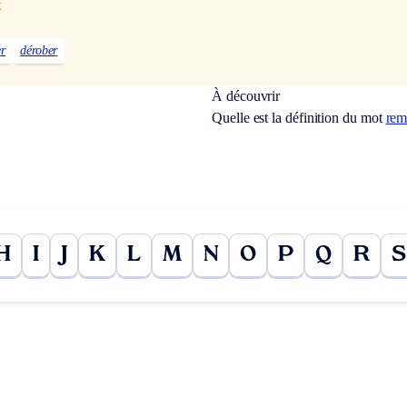
x
er
dérober
À découvrir
Quelle est la définition du mot
rem
H
I
J
K
L
M
N
O
P
Q
R
S