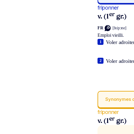
friponner
er
v. (1
gr.)
FR
[fʀipɔne]
Emploi vieilli.
Voler adroite
1
Voler adroite
2
Synonymes 
friponner
er
v. (1
gr.)