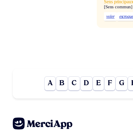
Sens principau
[Sens commun]
voler
escroqu
A
B
C
D
E
F
G