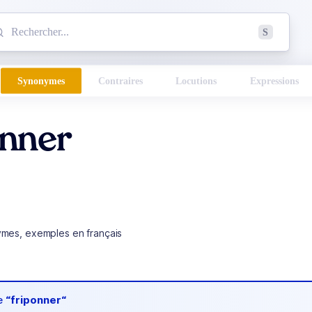
mmencez à chercher un mot dans le dictionnaire :
S
esults found.
Synonymes
Contraires
Locutions
Expressions
onner
ymes, exemples en français
de
“friponner“