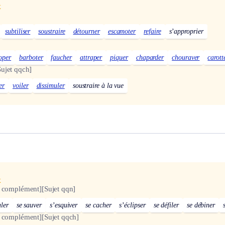
x
subtiliser
soustraire
détourner
escamoter
refaire
s’approprier
oper
barboter
faucher
attraper
piquer
chaparder
chouraver
carott
Sujet qqch]
er
voiler
dissimuler
soustraire à la vue
x
s complément]
[Sujet qqn]
uler
se sauver
s’esquiver
se cacher
s’éclipser
se défiler
se débiner
s complément]
[Sujet qqch]