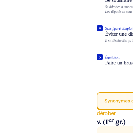
Se dérober à une re
Les députés se sont d
4
Sens figuré.
Emploi 
Éviter une di
Il se dérobe dès qu
5
Équitation.
Faire un brus
Synonymes 
dérober
er
v. (1
gr.)