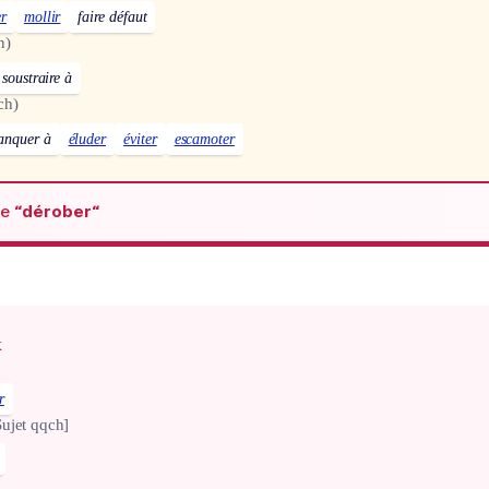
er
mollir
faire défaut
n)
 soustraire à
ch)
anquer à
éluder
éviter
escamoter
de
“dérober“
x
r
Sujet qqch]