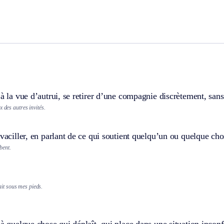
 à la vue d’autrui, se retirer d’une compagnie discrètement, sans
x des autres invités.
 vaciller, en parlant de ce qui soutient quelqu’un ou quelque cho
bent.
ait sous mes pieds.
 à quelque chose qui déplaît, qui place dans une situation inconf