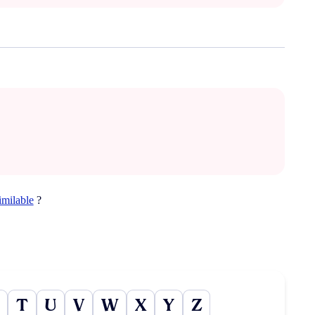
imilable
?
T
U
V
W
X
Y
Z