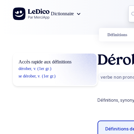
Aller au contenu
Co
Dictionnaire
0
r
Définitions
Déro
Accès rapide aux définitions
dérober, v. (1er gr.)
se dérober, v. (1er gr.)
verbe non pron
Définitions, synon
Définitions 