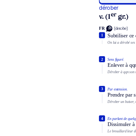
dérober
er
v. (1
gr.)
FR
[deʀɔbe]
Subtiliser ce 
1
On lui a dérobé ses
2
Sens figuré.
Enlever à qq
Dérober à qqn son 
3
Par extension.
Prendre par s
Dérober un baiser, 
4
En parlant de quelq
Dissimuler à 
Le brouillard leur 