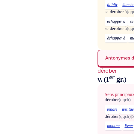
faiblir
flanch
se dérober à
(qq
échapper à
se
se dérober à
(qq
échapper à
m
Antonymes 
dérober
er
v. (1
gr.)
Sens principau
dérober
(qqch)
rendre
restitue
dérober
(qqch)
[
montrer
livrer