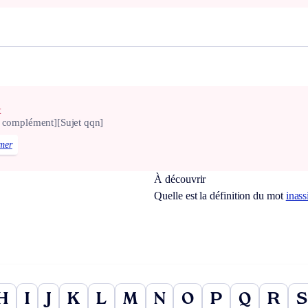
x
s complément]
[Sujet qqn]
mer
À découvrir
Quelle est la définition du mot
inass
H
I
J
K
L
M
N
O
P
Q
R
S