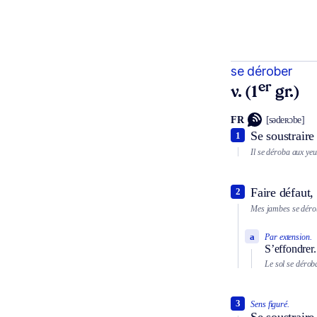
se dérober
er
v. (1
gr.)
FR
[sədeʀɔbe]
Se soustraire
1
Il se déroba aux yeu
Faire défaut,
2
Mes jambes se déro
a
Par extension.
S’effondrer.
Le sol se dérob
3
Sens figuré.
Se soustraire