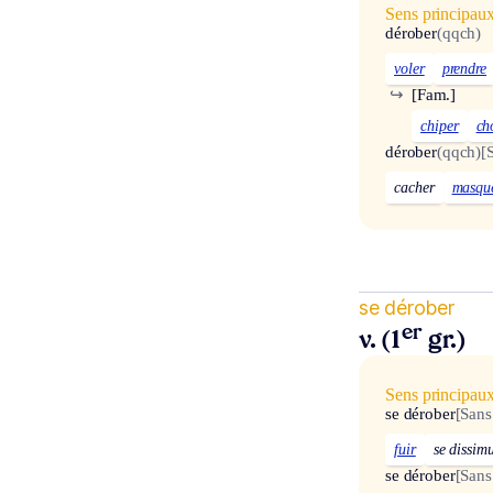
Sens principau
dérober
(qqch)
voler
prendre
↪
[Fam.]
chiper
ch
dérober
(qqch)
[
cacher
masqu
se dérober
er
v. (1
gr.)
Sens principau
se dérober
[San
fuir
se dissim
se dérober
[San