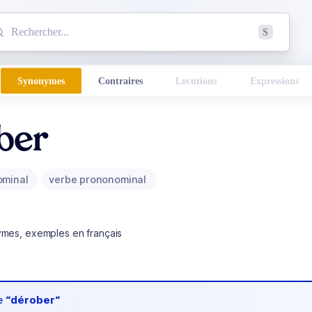
mmencez à chercher un mot dans le dictionnaire :
S
esults found.
Synonymes
Contraires
Locutions
Expressions
ber
ominal
verbe prononominal
ymes, exemples en français
de
“dérober“