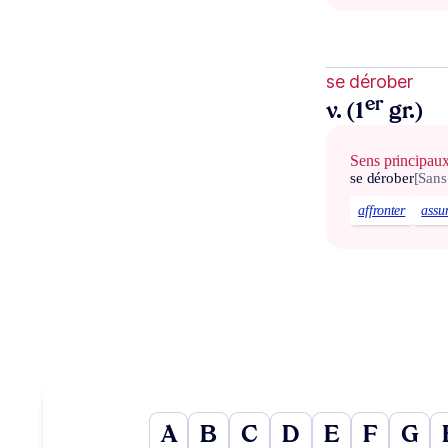
se dérober
er
v. (1
gr.)
Sens principau
se dérober
[San
affronter
assu
A
B
C
D
E
F
G