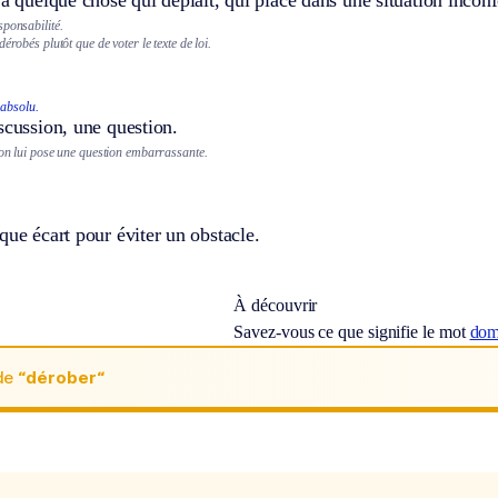
sponsabilité.
érobés plutôt que de voter le texte de loi.
absolu.
scussion, une question.
’on lui pose une question embarrassante.
que écart pour éviter un obstacle.
À découvrir
Savez-vous ce que signifie le mot
dom
de
“dérober“