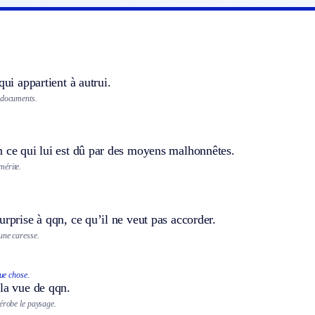
qui appartient à autrui.
 documents.
n ce qui lui est dû par des moyens malhonnêtes.
mérite.
urprise à qqn, ce qu’il ne veut pas accorder.
une caresse.
ue chose.
la vue de qqn.
dérobe le paysage.