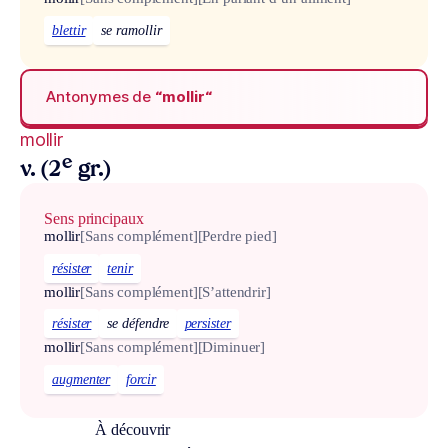
blettir
se ramollir
Antonymes de
“mollir“
mollir
e
v. (2
gr.)
Sens principaux
mollir
[Sans complément]
[Perdre pied]
résister
tenir
mollir
[Sans complément]
[S’attendrir]
résister
se défendre
persister
mollir
[Sans complément]
[Diminuer]
augmenter
forcir
À découvrir