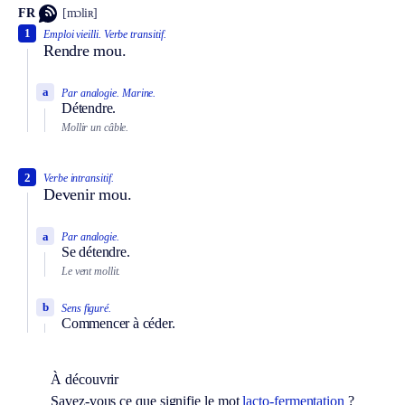
FR
[mɔliʀ]
1
Emploi vieilli.
Verbe transitif.
Rendre mou.
a
Par analogie.
Marine.
Détendre.
Mollir un câble.
2
Verbe intransitif.
Devenir mou.
a
Par analogie.
Se détendre.
Le vent mollit.
b
Sens figuré.
Commencer à céder.
À découvrir
Savez-vous ce que signifie le mot
lacto-fermentation
?