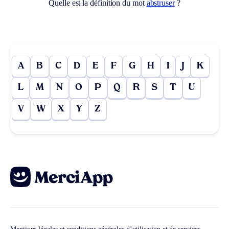
Quelle est la définition du mot
abstruser
?
A
B
C
D
E
F
G
H
I
J
K
L
M
N
O
P
Q
R
S
T
U
V
W
X
Y
Z