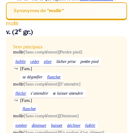
Synonymes de
“mollir“
mollir
e
v. (2
gr.)
Sens principaux
mollir
[Sans complément]
[Perdre pied]
faiblir
céder
plier
lâcher prise
perdre pied
↪
[Fam.]
se dégonfler
flancher
mollir
[Sans complément]
[S’attendrir]
fléchir
s’attendrir
se laisser attendrir
↪
[Fam.]
flancher
mollir
[Sans complément]
[Diminuer]
tomber
diminuer
baisser
décliner
faiblir
mollir
[Sans complément]
[En parlant d’un aliment]