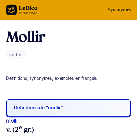
Aller au contenu
Synonymes
Mollir
verbe
Définitions, synonymes, exemples en français
Définitions de
“mollir“
mollir
e
v. (2
gr.)