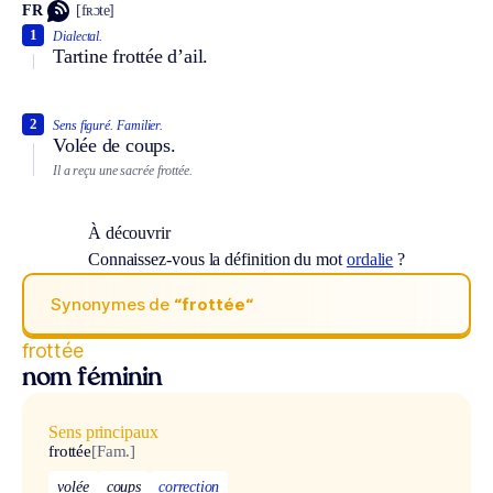
FR
[fʀɔte]
1
Dialectal.
Tartine frottée d’ail.
2
Sens figuré.
Familier.
Volée de coups.
Il a reçu une sacrée frottée.
À découvrir
Connaissez-vous la définition du mot
ordalie
?
Synonymes de
“frottée“
frottée
nom féminin
Sens principaux
frottée
[Fam.]
volée
coups
correction