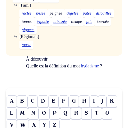
↪
[Fam.]
raclée
rossée
peignée
dégelée
pâtée
dérouillée
tannée
tripotée
tabassée
trempe
pile
tournée
piquette
↪
[Régional.]
rouste
À découvrir
Quelle est la définition du mot
hydatisme
?
A
B
C
D
E
F
G
H
I
J
K
L
M
N
O
P
Q
R
S
T
U
V
W
X
Y
Z