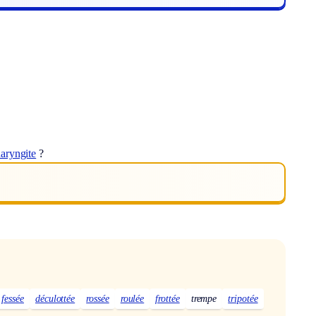
aryngite
?
fessée
déculottée
rossée
roulée
frottée
trempe
tripotée