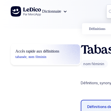
Aller au contenu
Co
Dictionnaire
0
r
Définitions
Taba
Accès rapide aux définitions
tabassée, nom féminin
nom féminin
Définitions, synon
Définitions 