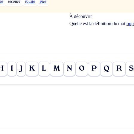
ée
secouée
rouste
pile
À découvrir
Quelle est la définition du mot
opp
H
I
J
K
L
M
N
O
P
Q
R
S