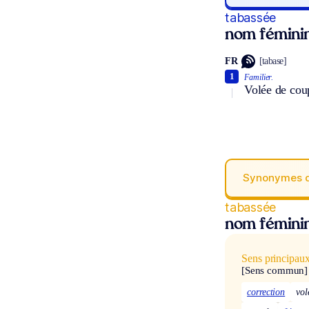
tabassée
nom fémini
FR
[tabase]
1
Familier.
Volée de cou
Synonymes 
tabassée
nom fémini
Sens principau
[Sens commun]
correction
vol