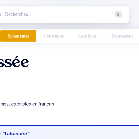
mmencez à chercher un mot dans le dictionnaire :
S
esults found.
Synonymes
Contraires
Locutions
Expressions
ssée
ymes, exemples en français
de
“tabassée“