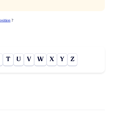
osition
?
T
U
V
W
X
Y
Z