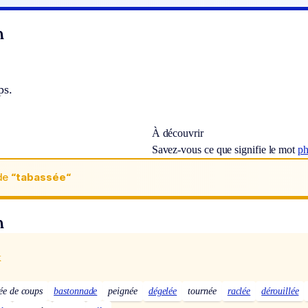
n
ps.
À découvrir
Savez-vous ce que signifie le mot
ph
de
“tabassée“
n
x
ée de coups
bastonnade
peignée
dégelée
tournée
raclée
dérouillée