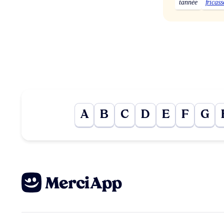
tannée
fricass
A
B
C
D
E
F
G