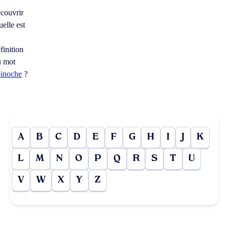
couvrir
elle est
finition
u mot
pinoche
?
A
B
C
D
E
F
G
H
I
J
K
L
M
N
O
P
Q
R
S
T
U
V
W
X
Y
Z