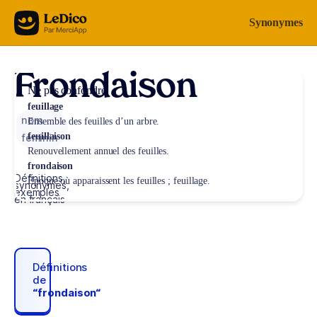
Aller au contenu
Synonymes
Frondaison
Ne pas confondre
feuillage
nom
Ensemble des feuilles d’un arbre.
feuillaison
féminin
Renouvellement annuel des feuilles.
frondaison
Définitions,
Époque où apparaissent les feuilles ; feuillage.
synonymes,
exemples
en français
Définitions
de
“frondaison“