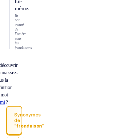
lui-
même.
Ils
ont
trouvé
de
l’ombre
sous
les
frondaisons.
découvrir
nnaissez-
us la
inition
 mot
emi
?
Synonymes
de
“frondaison“