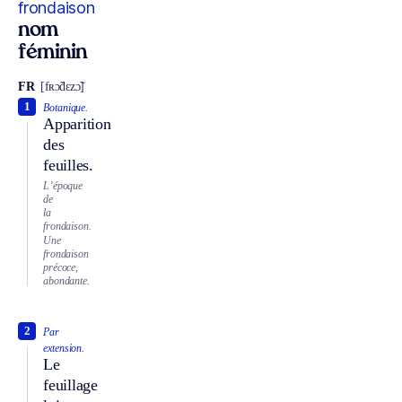
frondaison
nom
féminin
FR
[fʀɔ̃dɛzɔ̃]
1
Botanique.
Apparition
des
feuilles.
L’époque
de
la
frondaison.
Une
frondaison
précoce,
abondante.
2
Par
extension.
Le
feuillage