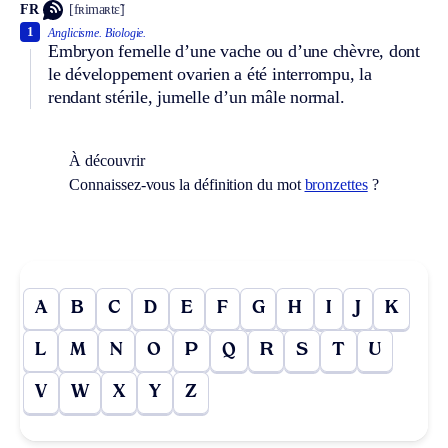
FR
[fʀimaʀtɛ̃]
1
Anglicisme.
Biologie.
Embryon femelle d’une vache ou d’une chèvre, dont
le développement ovarien a été interrompu, la
rendant stérile, jumelle d’un mâle normal.
À découvrir
Connaissez-vous la définition du mot
bronzettes
?
A
B
C
D
E
F
G
H
I
J
K
L
M
N
O
P
Q
R
S
T
U
V
W
X
Y
Z