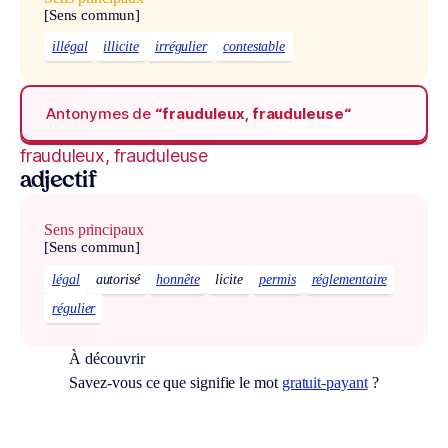
[Sens commun]
illégal
illicite
irrégulier
contestable
Antonymes de
“frauduleux, frauduleuse“
frauduleux, frauduleuse
adjectif
Sens principaux
[Sens commun]
légal
autorisé
honnête
licite
permis
réglementaire
régulier
À découvrir
Savez-vous ce que signifie le mot
gratuit-payant
?