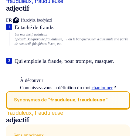
frauduleux, frauduleuse
adjectif
FR
[fʀodylø, fʀodyløz]
Entaché de fraude.
1
Un marché frauduleux.
Spécialt
Banqueroute frauduleuse,
→ où le banqueroutier a dissimulé une partie
de son actif, falsifié ses livres, etc.
Qui emploie la fraude, pour tromper, masquer.
2
À découvrir
Connaissez-vous la définition du mot
chantonner
?
Synonymes de
“frauduleux, frauduleuse“
frauduleux, frauduleuse
adjectif
Sens principaux