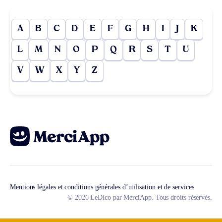
A
B
C
D
E
F
G
H
I
J
K
L
M
N
O
P
Q
R
S
T
U
V
W
X
Y
Z
Mentions légales et conditions générales d’utilisation et de services
© 2026 LeDico par MerciApp. Tous droits réservés.