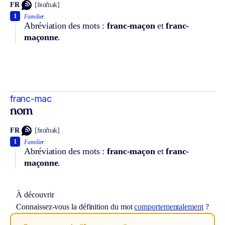
FR
[fʀɑ̃mak]
1
Familier.
Abréviation des mots :
franc-maçon
et
franc-
maçonne
.
franc-mac
nom
FR
[fʀɑ̃mak]
1
Familier.
Abréviation des mots :
franc-maçon
et
franc-
maçonne
.
À découvrir
Connaissez-vous la définition du mot
comportementalement
?