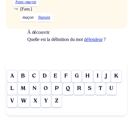
franc-maçon
↪
[Fam.]
maçon
frangin
À découvrir
Quelle est la définition du mot
défendeur
?
A
B
C
D
E
F
G
H
I
J
K
L
M
N
O
P
Q
R
S
T
U
V
W
X
Y
Z