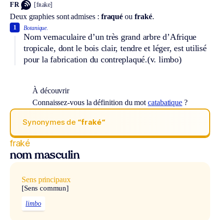
FR
[fʀake]
Deux graphies sont admises :
fraqué
ou
fraké
.
1
Botanique.
Nom vernaculaire d’un très grand arbre d’Afrique
tropicale, dont le bois clair, tendre et léger, est utilisé
pour la fabrication du contreplaqué.
(v. limbo)
À découvrir
Connaissez-vous la définition du mot
catabatique
?
Synonymes de
“fraké“
fraké
nom masculin
Sens principaux
[Sens commun]
limbo