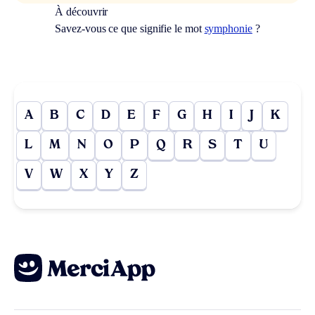
À découvrir
Savez-vous ce que signifie le mot
symphonie
?
A
B
C
D
E
F
G
H
I
J
K
L
M
N
O
P
Q
R
S
T
U
V
W
X
Y
Z