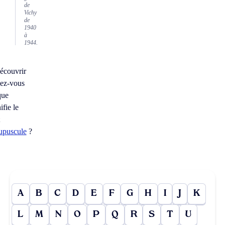
de
Vichy
de
1940
à
1944.
écouvrir
ez-vous
que
ifie le
t
upuscule
?
A
B
C
D
E
F
G
H
I
J
K
L
M
N
O
P
Q
R
S
T
U