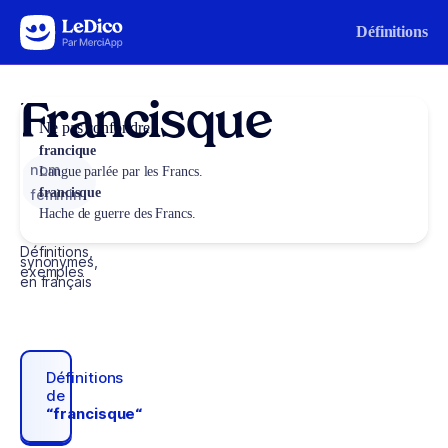
Aller au contenu
Définitions
Francisque
Ne pas confondre
francique
nom
Langue parlée par les Francs.
francisque
féminin
Hache de guerre des Francs.
Définitions,
synonymes,
exemples
en français
Définitions
de
“francisque“