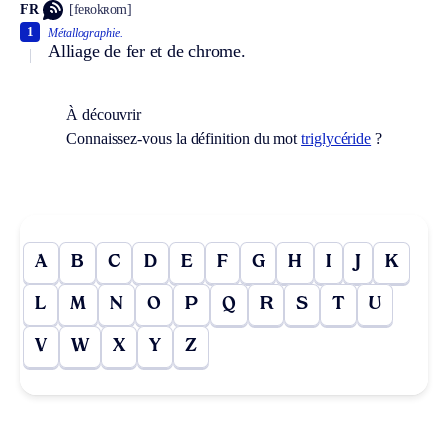
FR
[feʀokʀom]
1
Métallographie.
Alliage de fer et de chrome.
À découvrir
Connaissez-vous la définition du mot
triglycéride
?
A
B
C
D
E
F
G
H
I
J
K
L
M
N
O
P
Q
R
S
T
U
V
W
X
Y
Z