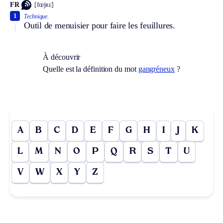
FR
[fœjʀɛ]
1
Technique.
Outil de menuisier pour faire les feuillures.
À découvrir
Quelle est la définition du mot
gangréneux
?
A
B
C
D
E
F
G
H
I
J
K
L
M
N
O
P
Q
R
S
T
U
V
W
X
Y
Z