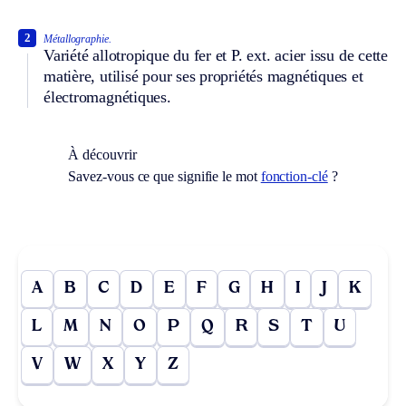
2
Métallographie.
Variété allotropique du fer et
P. ext.
acier issu de cette
matière, utilisé pour ses propriétés magnétiques et
électromagnétiques.
À découvrir
Savez-vous ce que signifie le mot
fonction-clé
?
A
B
C
D
E
F
G
H
I
J
K
L
M
N
O
P
Q
R
S
T
U
V
W
X
Y
Z