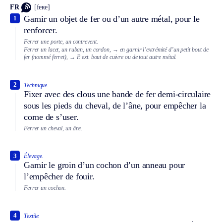
FR
[feʀe]
Garnir un objet de fer ou d’un autre métal, pour le
1
renforcer.
Ferrer une porte, un contrevent.
Ferrer un lacet, un ruban, un cordon,
→ en garnir l’extrémité d’un petit bout de
fer (nommé ferret),
→
P. ext.
bout de cuivre ou de tout autre métal.
2
Technique.
Fixer avec des clous une bande de fer demi-circulaire
sous les pieds du cheval, de l’âne, pour empêcher la
corne de s’user.
Ferrer un cheval, un âne.
3
Élevage.
Garnir le groin d’un cochon d’un anneau pour
l’empêcher de fouir.
Ferrer un cochon.
4
Textile.