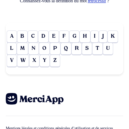
Connaissez-vous la définition du mot
rétrocessif
?
A
B
C
D
E
F
G
H
I
J
K
L
M
N
O
P
Q
R
S
T
U
V
W
X
Y
Z
Mentions légales et conditions générales d’utilisation et de services