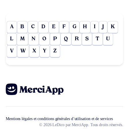
A
B
C
D
E
F
G
H
I
J
K
L
M
N
O
P
Q
R
S
T
U
V
W
X
Y
Z
Mentions légales et conditions générales d’utilisation et de services
© 2026 LeDico par MerciApp. Tous droits réservés.