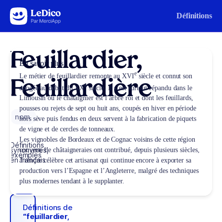
Aller au contenu
Définitions
Feuillardier,
En savoir plus
e
Le métier de feuillardier remonte au XVI
siècle et connut son
Feuillardière
e
apogée au début du XX
siècle. Il s’est surtout répandu dans le
Limousin où le châtaignier est l’arbre roi et dont les feuillards,
pousses ou rejets de sept ou huit ans, coupés en hiver en période
nom
hors sève puis fendus en deux servent à la fabrication de piquets
de vigne et de cercles de tonneaux.
Les vignobles de Bordeaux et de Cognac voisins de cette région
Définitions,
synonymes,
couverte de châtaigneraies ont contribué, depuis plusieurs siècles,
exemples
en français
à rendre célèbre cet artisanat qui continue encore à exporter sa
production vers l’Espagne et l’Angleterre, malgré des techniques
plus modernes tendant à le supplanter.
Définitions de
“feuillardier,