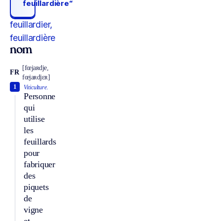
feuillardière“
feuillardier,
feuillardière
nom
[fœjaʀdje,
FR
fœjaʀdjɛʀ]
1
Viticulture.
Personne
qui
utilise
les
feuillards
pour
fabriquer
des
piquets
de
vigne
et