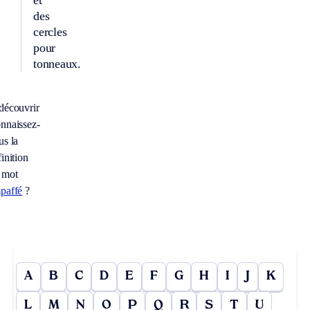
des
cercles
pour
tonneaux.
découvrir
nnaissez-
us la
inition
 mot
paffé
?
A
B
C
D
E
F
G
H
I
J
K
L
M
N
O
P
Q
R
S
T
U