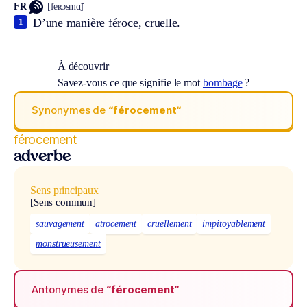
FR
[feʀɔsmɑ̃]
D’une manière féroce, cruelle.
1
À découvrir
Savez-vous ce que signifie le mot
bombage
?
Synonymes de
“férocement“
férocement
adverbe
Sens principaux
[Sens commun]
sauvagement
atrocement
cruellement
impitoyablement
monstrueusement
Antonymes de
“férocement“