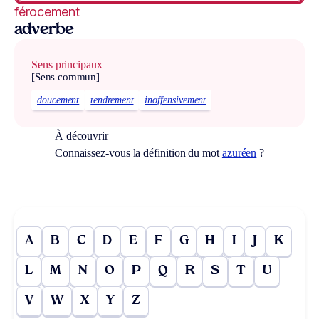
férocement
adverbe
Sens principaux
[Sens commun]
doucement
tendrement
inoffensivement
À découvrir
Connaissez-vous la définition du mot
azuréen
?
A
B
C
D
E
F
G
H
I
J
K
L
M
N
O
P
Q
R
S
T
U
V
W
X
Y
Z