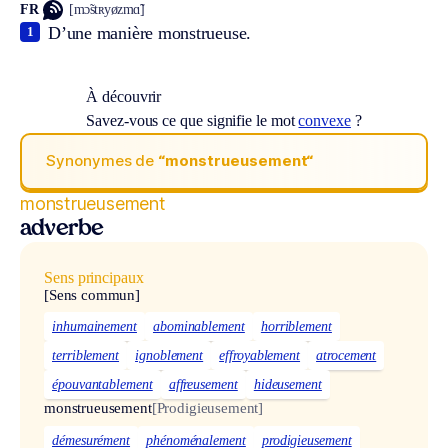
FR
[mɔ̃stʀyøzmɑ̃]
D’une manière monstrueuse.
1
À découvrir
Savez-vous ce que signifie le mot
convexe
?
Synonymes de
“monstrueusement“
monstrueusement
adverbe
Sens principaux
[Sens commun]
inhumainement
abominablement
horriblement
terriblement
ignoblement
effroyablement
atrocement
épouvantablement
affreusement
hideusement
monstrueusement
[Prodigieusement]
démesurément
phénoménalement
prodigieusement