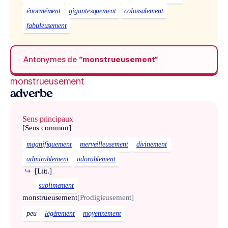
énormément
gigantesquement
colossalement
fabuleusement
Antonymes de
“monstrueusement“
monstrueusement
adverbe
Sens principaux
[Sens commun]
magnifiquement
merveilleusement
divinement
admirablement
adorablement
↪
[Litt.]
sublimement
monstrueusement
[Prodigieusement]
peu
légèrement
moyennement