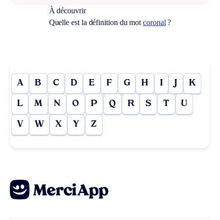
À découvrir
Quelle est la définition du mot
coronal
?
A
B
C
D
E
F
G
H
I
J
K
L
M
N
O
P
Q
R
S
T
U
V
W
X
Y
Z