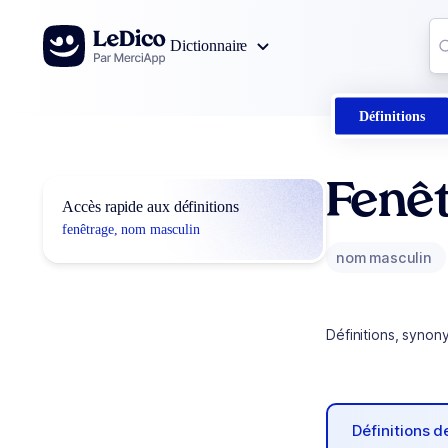
Aller au contenu
Co
Dictionnaire
0
r
Définitions
Fenê
Accès rapide aux définitions
fenêtrage, nom masculin
nom masculin
Définitions, synon
Définitions 