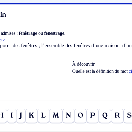
in
 admises :
fenêtrage
ou
fenestrage
.
que.
poser des fenêtres ; l’ensemble des fenêtres d’une maison, d’un 
À découvrir
Quelle est la définition du mot
c
H
I
J
K
L
M
N
O
P
Q
R
S