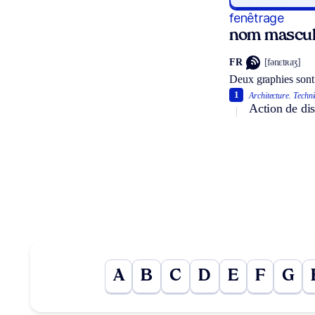
fenêtrage
nom mascul
FR
[fənɛtʀaʒ]
Deux graphies sont
1
Architecture.
Techni
Action de dis
A
B
C
D
E
F
G