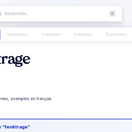
mmencez à chercher un mot dans le dictionnaire :
S
esults found.
Synonymes
Contraires
Locutions
Expressions
trage
ymes, exemples en français
de
“fenêtrage“