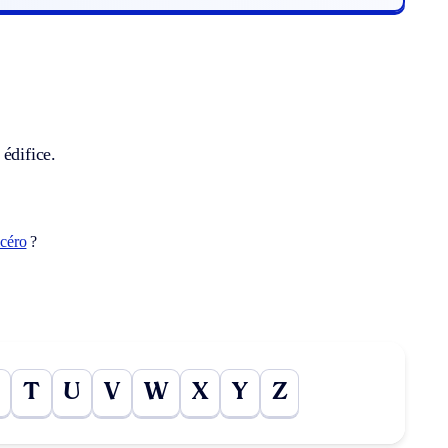
édifice.
icéro
?
T
U
V
W
X
Y
Z