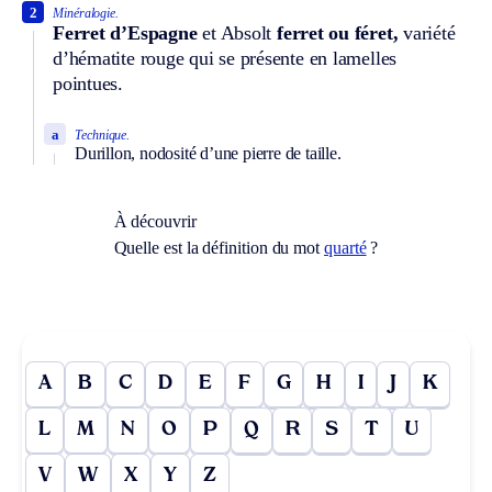
2
Minéralogie.
Ferret d’Espagne
et
Absolt
ferret ou féret,
variété
d’hématite rouge qui se présente en lamelles
pointues.
a
Technique.
Durillon, nodosité d’une pierre de taille.
À découvrir
Quelle est la définition du mot
quarté
?
A
B
C
D
E
F
G
H
I
J
K
L
M
N
O
P
Q
R
S
T
U
V
W
X
Y
Z