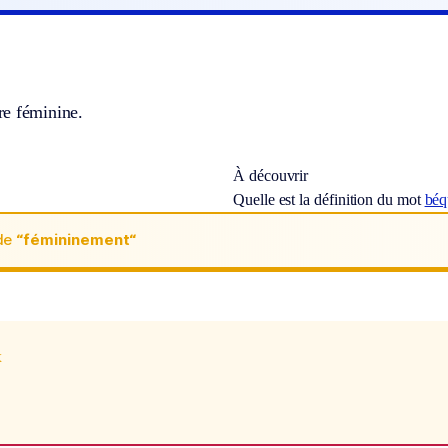
e féminine.
À découvrir
Quelle est la définition du mot
béq
de
“fémininement“
x