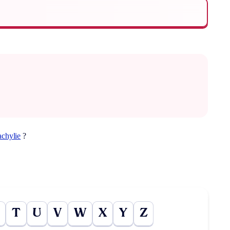
achylie
?
T
U
V
W
X
Y
Z