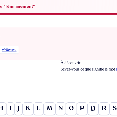
de
“fémininement“
x
virilement
À découvrir
Savez-vous ce que signifie le mot
H
I
J
K
L
M
N
O
P
Q
R
S