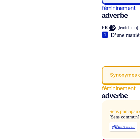
fémininement
adverbe
FR
[femininmɑ̃]
D’une manièr
1
Synonymes 
fémininement
adverbe
Sens principau
[Sens commun]
efféminement