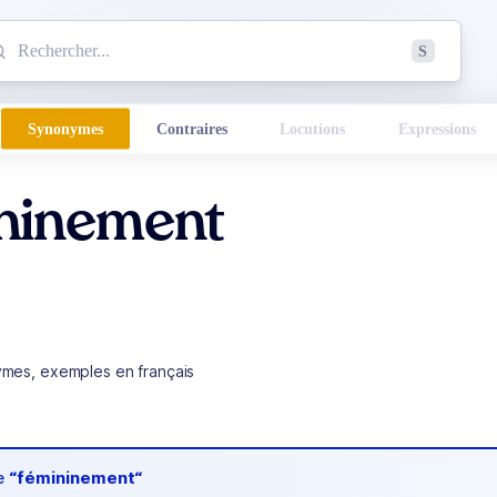
mmencez à chercher un mot dans le dictionnaire :
S
esults found.
Synonymes
Contraires
Locutions
Expressions
ninement
ymes, exemples en français
de
“fémininement“