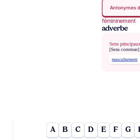
Antonymes 
fémininement
adverbe
Sens principau
[Sens commun]
masculinement
A
B
C
D
E
F
G