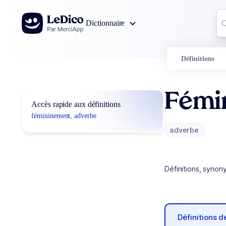
Aller au contenu
Co
Dictionnaire
0
r
Définitions
Fémi
Accès rapide aux définitions
fémininement, adverbe
adverbe
Définitions, synon
Définitions 