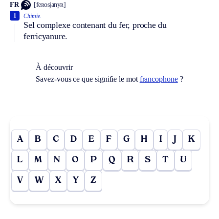
FR
[feʀosjanyʀ]
1
Chimie.
Sel complexe contenant du fer, proche du
ferricyanure.
À découvrir
Savez-vous ce que signifie le mot
francophone
?
A
B
C
D
E
F
G
H
I
J
K
L
M
N
O
P
Q
R
S
T
U
V
W
X
Y
Z