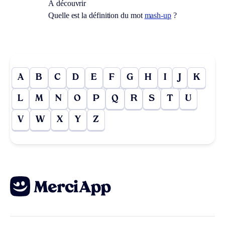
À découvrir
Quelle est la définition du mot
mash-up
?
A
B
C
D
E
F
G
H
I
J
K
L
M
N
O
P
Q
R
S
T
U
V
W
X
Y
Z