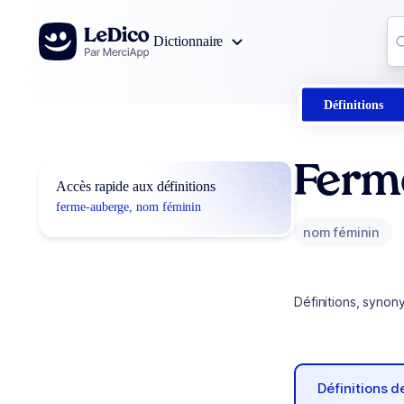
Aller au contenu
Co
Dictionnaire
0
r
Définitions
Ferm
Accès rapide aux définitions
ferme-auberge, nom féminin
nom féminin
Définitions, synon
Définitions 