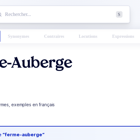
mmencez à chercher un mot dans le dictionnaire :
S
esults found.
Synonymes
Contraires
Locutions
Expressions
e-Auberge
ymes, exemples en français
de
“ferme-auberge“