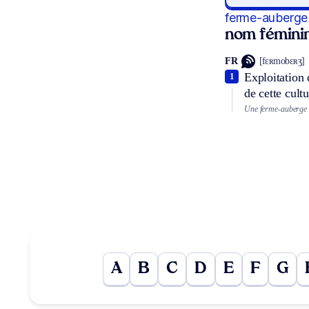
ferme-auberge
nom fémini
FR
[fɛʀmobɛʀʒ]
Exploitation 
1
de cette cult
Une ferme-auberge s
A
B
C
D
E
F
G