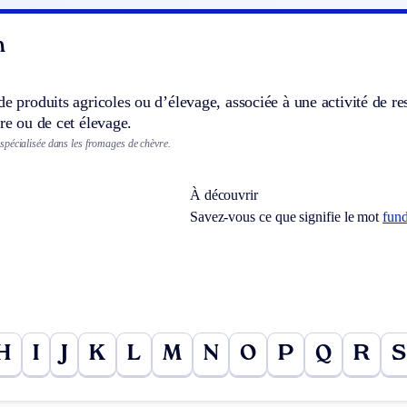
n
de produits agricoles ou d’élevage, associée à une activité de res
ure ou de cet élevage.
pécialisée dans les fromages de chèvre.
À découvrir
Savez-vous ce que signifie le mot
fund
H
I
J
K
L
M
N
O
P
Q
R
S