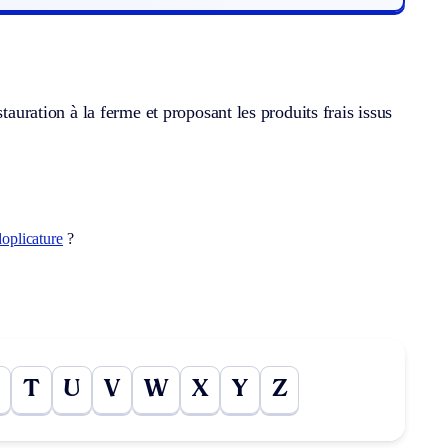
tauration à la ferme et proposant les produits frais issus
oplicature
?
T
U
V
W
X
Y
Z