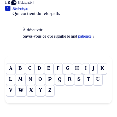
FR
[fɛldspatik]
1
Minéralogie.
Qui contient du feldspath.
À découvrir
Savez-vous ce que signifie le mot
patience
?
A
B
C
D
E
F
G
H
I
J
K
L
M
N
O
P
Q
R
S
T
U
V
W
X
Y
Z