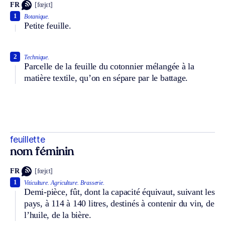
FR
[fœjɛt]
1
Botanique.
Petite feuille.
2
Technique.
Parcelle de la feuille du cotonnier mélangée à la
matière textile, qu’on en sépare par le battage.
feuillette
nom féminin
FR
[fœjɛt]
1
Viticulture.
Agriculture.
Brasserie.
Demi-pièce, fût, dont la capacité équivaut, suivant les
pays, à 114 à 140 litres, destinés à contenir du vin, de
l’huile, de la bière.