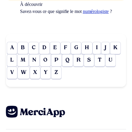
À découvrir
Savez-vous ce que signifie le mot
numérologiste
?
A
B
C
D
E
F
G
H
I
J
K
L
M
N
O
P
Q
R
S
T
U
V
W
X
Y
Z