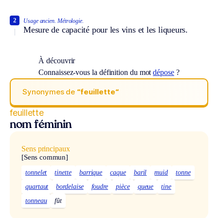
2
Usage ancien.
Métrologie.
Mesure de capacité pour les vins et les liqueurs.
À découvrir
Connaissez-vous la définition du mot
dépose
?
Synonymes de
“feuillette“
feuillette
nom féminin
Sens principaux
[Sens commun]
tonnelet
tinette
barrique
caque
baril
muid
tonne
quartaut
bordelaise
foudre
pièce
queue
tine
tonneau
fût