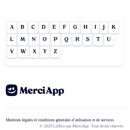
A
B
C
D
E
F
G
H
I
J
K
L
M
N
O
P
Q
R
S
T
U
V
W
X
Y
Z
Mentions légales et conditions générales d’utilisation et de services
© 2026 LeDico par MerciApp. Tous droits réservés.