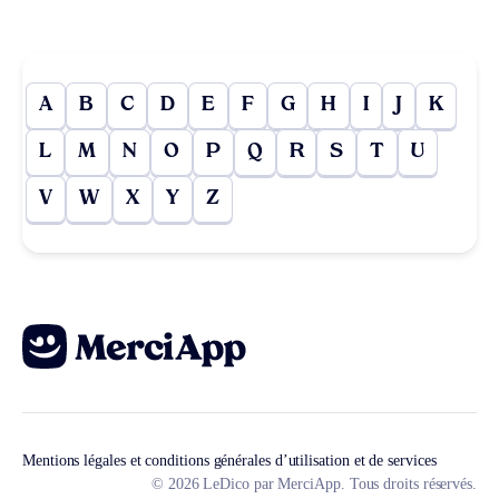
A
B
C
D
E
F
G
H
I
J
K
L
M
N
O
P
Q
R
S
T
U
V
W
X
Y
Z
Mentions légales et conditions générales d’utilisation et de services
© 2026 LeDico par MerciApp. Tous droits réservés.