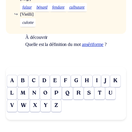
falzar
bénard
fendant
culbutant
↪
[Vieilli]
culotte
À découvrir
Quelle est la définition du mot
ansériforme
?
A
B
C
D
E
F
G
H
I
J
K
L
M
N
O
P
Q
R
S
T
U
V
W
X
Y
Z