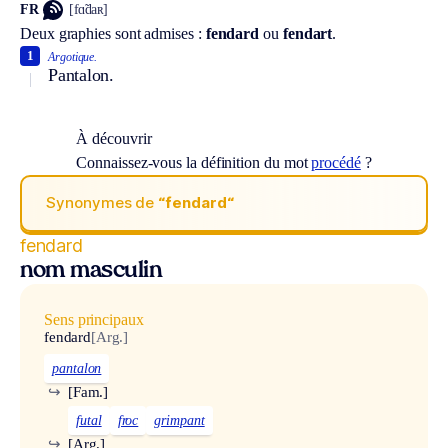
FR
[fɑ̃daʀ]
Deux graphies sont admises :
fendard
ou
fendart
.
1
Argotique.
Pantalon.
À découvrir
Connaissez-vous la définition du mot
procédé
?
Synonymes de
“fendard“
fendard
nom masculin
Sens principaux
fendard
[Arg.]
pantalon
↪
[Fam.]
futal
froc
grimpant
↪
[Arg.]