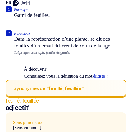
FR
[fœje]
1
Botanique.
Garni de feuilles.
2
Héraldique.
Dans la représentation d’une plante, se dit des
feuilles d’un émail différent de celui de la tige.
Tulipe tigée de sinople, feuillée de gueules.
À découvrir
Connaissez-vous la définition du mot
élitiste
?
Synonymes de
“feuillé, feuillée“
feuillé, feuillée
adjectif
Sens principaux
[Sens commun]