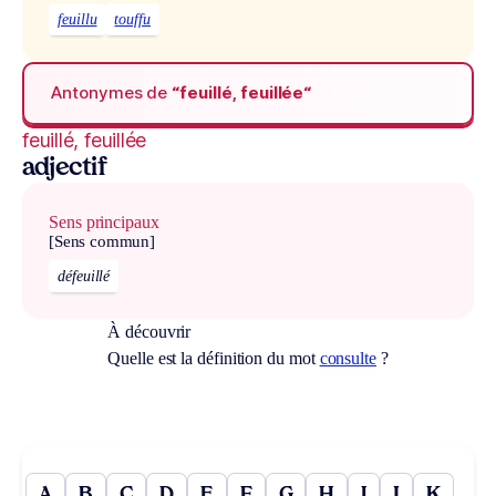
feuillu
touffu
Antonymes de
“feuillé, feuillée“
feuillé, feuillée
adjectif
Sens principaux
[Sens commun]
défeuillé
À découvrir
Quelle est la définition du mot
consulte
?
A
B
C
D
E
F
G
H
I
J
K