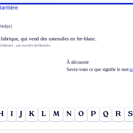
blantière
blɑ̃tjɛʀ]
fabrique, qui vend des ustensiles en fer-blanc.
erblantier ; une ouvrière ferblantière.
À découvrir
Savez-vous ce que signifie le mot
s
H
I
J
K
L
M
N
O
P
Q
R
S