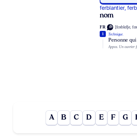
ferblantier, fer
nom
FR
[fɛʀblɑ̃tje, fɛʀ
1
Technique.
Personne qui 
Appos.
Un ouvrier f
A
B
C
D
E
F
G