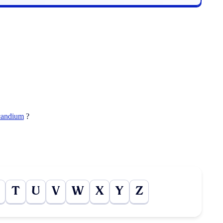
candium
?
T
U
V
W
X
Y
Z