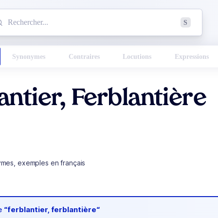
mmencez à chercher un mot dans le dictionnaire :
S
esults found.
Synonymes
Contraires
Locutions
Expressions
antier, Ferblantière
ymes, exemples en français
de
“ferblantier, ferblantière“