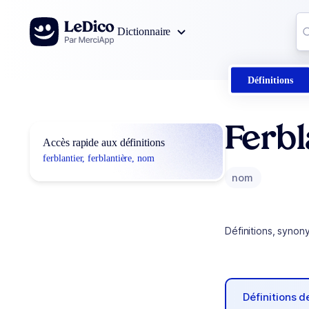
Aller au contenu
Co
Dictionnaire
0
r
Définitions
Ferbl
Accès rapide aux définitions
ferblantier, ferblantière, nom
nom
Définitions, synon
Définitions 