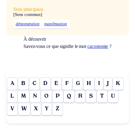
Sens principaux
[Sens commun]
démonstration
manifestation
À découvrir
Savez-vous ce que signifie le mot
cacostomie
?
A
B
C
D
E
F
G
H
I
J
K
L
M
N
O
P
Q
R
S
T
U
V
W
X
Y
Z