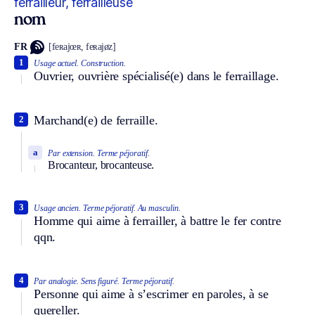
ferrailleur, ferrailleuse
nom
FR
[feʀajœʀ, feʀajøz]
1
Usage actuel.
Construction.
Ouvrier, ouvrière spécialisé(e) dans le ferraillage.
Marchand(e) de ferraille.
2
a
Par extension.
Terme péjoratif.
Brocanteur, brocanteuse.
3
Usage ancien.
Terme péjoratif.
Au masculin.
Homme qui aime à ferrailler, à battre le fer contre
qqn.
4
Par analogie.
Sens figuré.
Terme péjoratif.
Personne qui aime à s’escrimer en paroles, à se
quereller.