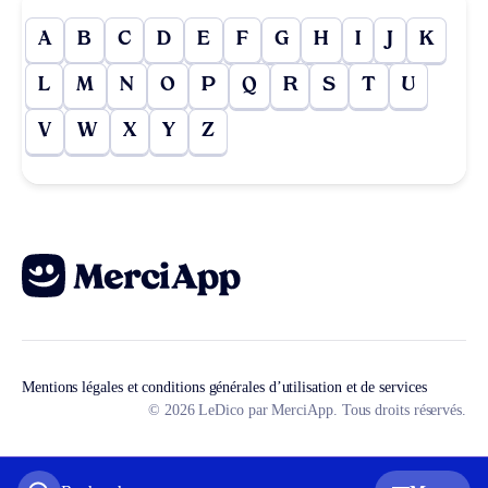
A
B
C
D
E
F
G
H
I
J
K
L
M
N
O
P
Q
R
S
T
U
V
W
X
Y
Z
Mentions légales et conditions générales d’utilisation et de services
© 2026 LeDico par MerciApp. Tous droits réservés.