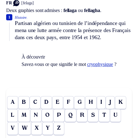
FR
[felaga]
Deux graphies sont admises :
fellaga
ou
fellagha
.
1
Histoire.
Partisan algérien ou tunisien de l’indépendance qui
mena une lutte armée contre la présence des Français
dans ces deux pays, entre 1954 et 1962.
À découvrir
Savez-vous ce que signifie le mot
cryophysique
?
A
B
C
D
E
F
G
H
I
J
K
L
M
N
O
P
Q
R
S
T
U
V
W
X
Y
Z