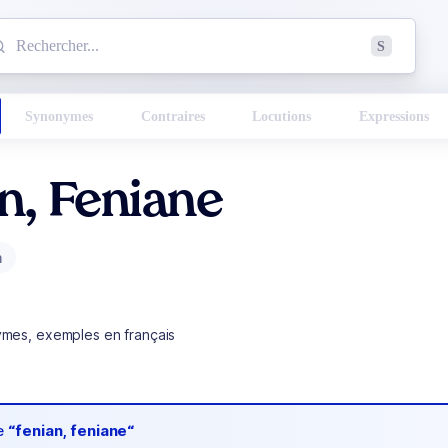
mmencez à chercher un mot dans le dictionnaire :
S
esults found.
Synonymes
Contraires
Locutions
Expressions
n, Feniane
m
ymes, exemples en français
de
“fenian, feniane“