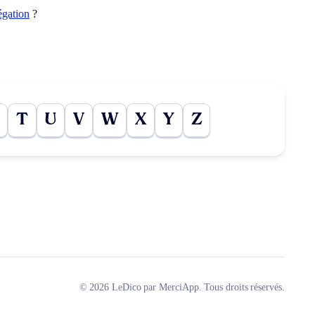
égation
?
T
U
V
W
X
Y
Z
© 2026 LeDico par MerciApp. Tous droits réservés.