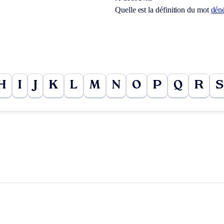
Quelle est la définition du mot
dén
H
I
J
K
L
M
N
O
P
Q
R
S