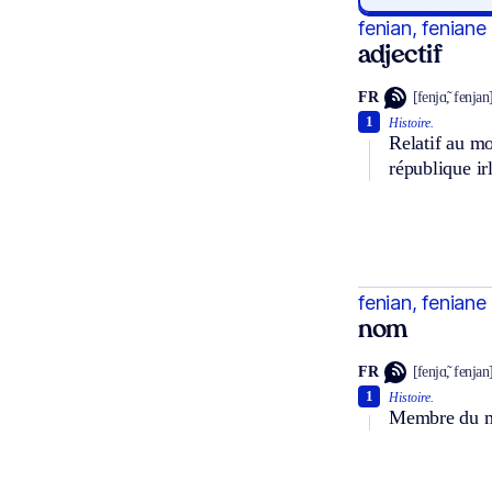
fenian, feniane
adjectif
FR
[fenjɑ̃, fenjan
1
Histoire.
Relatif au mo
république ir
fenian, feniane
nom
FR
[fenjɑ̃, fenjan
1
Histoire.
Membre du mo