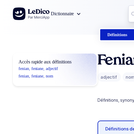
Aller au contenu
Co
Dictionnaire
0
r
Définitions
Fenia
Accès rapide aux définitions
fenian, feniane, adjectif
fenian, feniane, nom
adjectif
no
Définitions, synon
Définitions 