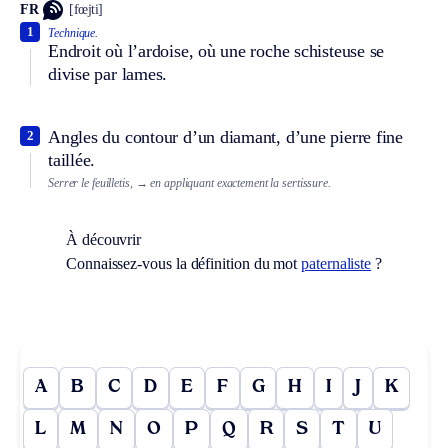
FR
[fœjti]
1
Technique.
Endroit où l’ardoise, où une roche schisteuse se
divise par lames.
Angles du contour d’un diamant, d’une pierre fine
2
taillée.
Serrer le feuilletis,
→ en appliquant exactement la sertissure.
À découvrir
Connaissez-vous la définition du mot
paternaliste
?
A
B
C
D
E
F
G
H
I
J
K
L
M
N
O
P
Q
R
S
T
U