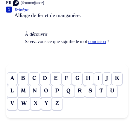
FR
[feʀomɑ̃ganɛz]
1
Technique.
Alliage de fer et de manganèse.
À découvrir
Savez-vous ce que signifie le mot
concision
?
A
B
C
D
E
F
G
H
I
J
K
L
M
N
O
P
Q
R
S
T
U
V
W
X
Y
Z