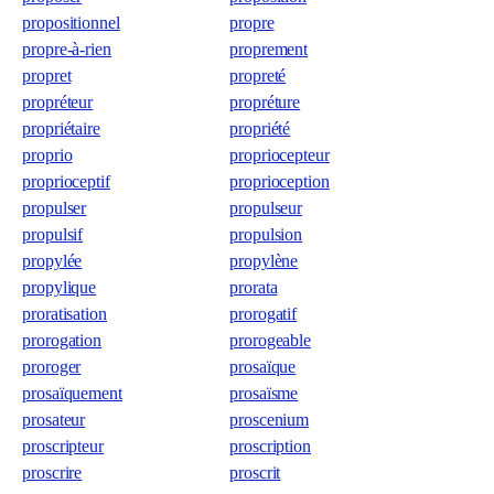
propositionnel
propre
propre-à-rien
proprement
propret
propreté
propréteur
propréture
propriétaire
propriété
proprio
propriocepteur
proprioceptif
proprioception
propulser
propulseur
propulsif
propulsion
propylée
propylène
propylique
prorata
proratisation
prorogatif
prorogation
prorogeable
proroger
prosaïque
prosaïquement
prosaïsme
prosateur
proscenium
proscripteur
proscription
proscrire
proscrit