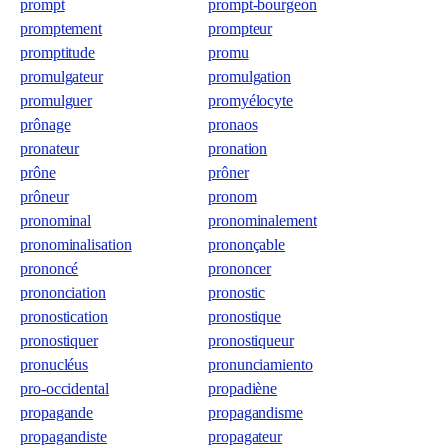
prompt
prompt-bourgeon
promptement
prompteur
promptitude
promu
promulgateur
promulgation
promulguer
promyélocyte
prônage
pronaos
pronateur
pronation
prône
prôner
prôneur
pronom
pronominal
pronominalement
pronominalisation
prononçable
prononcé
prononcer
prononciation
pronostic
pronostication
pronostique
pronostiquer
pronostiqueur
pronucléus
pronunciamiento
pro-occidental
propadiène
propagande
propagandisme
propagandiste
propagateur