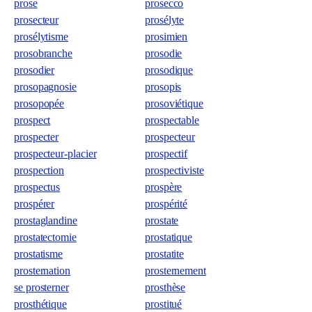
prose
prosecco
prosecteur
prosélyte
prosélytisme
prosimien
prosobranche
prosodie
prosodier
prosodique
prosopagnosie
prosopis
prosopopée
prosoviétique
prospect
prospectable
prospecter
prospecteur
prospecteur-placier
prospectif
prospection
prospectiviste
prospectus
prospère
prospérer
prospérité
prostaglandine
prostate
prostatectomie
prostatique
prostatisme
prostatite
prosternation
prosternement
se prosterner
prosthèse
prosthétique
prostitué