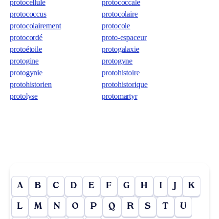
protocellule
protococcale
protococcus
protocolaire
protocolairement
protocole
protocordé
proto-espaceur
protoétoile
protogalaxie
protogine
protogyne
protogynie
protohistoire
protohistorien
protohistorique
protolyse
protomartyr
A
B
C
D
E
F
G
H
I
J
K
L
M
N
O
P
Q
R
S
T
U