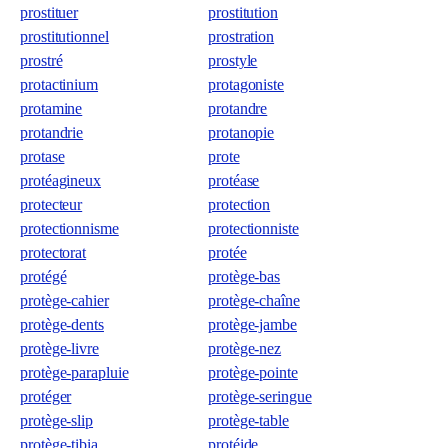
prostituer
prostitution
prostitutionnel
prostration
prostré
prostyle
protactinium
protagoniste
protamine
protandre
protandrie
protanopie
protase
prote
protéagineux
protéase
protecteur
protection
protectionnisme
protectionniste
protectorat
protée
protégé
protège-bas
protège-cahier
protège-chaîne
protège-dents
protège-jambe
protège-livre
protège-nez
protège-parapluie
protège-pointe
protéger
protège-seringue
protège-slip
protège-table
protège-tibia
protéide