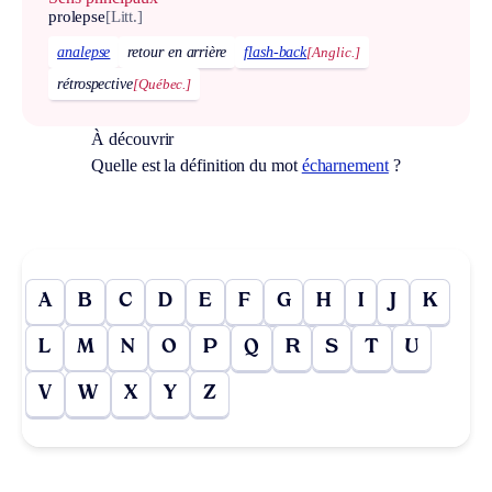
prolepse
[Litt.]
analepse
retour en arrière
flash-back
[Anglic.]
rétrospective
[Québec.]
À découvrir
Quelle est la définition du mot
écharnement
?
A
B
C
D
E
F
G
H
I
J
K
L
M
N
O
P
Q
R
S
T
U
V
W
X
Y
Z