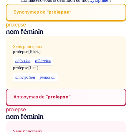
Connaissez-vous la définition du mot
xylophilie
?
Synonymes de
“prolepse“
prolepse
nom féminin
Sens principaux
prolepse
[Rhét.]
objection
réfutation
prolepse
[Litt.]
anticipation
prénotion
Antonymes de
“prolepse“
prolepse
nom féminin
Sens principaux