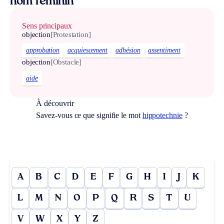
nom féminin
Sens principaux
objection
[Protestation]
approbation
acquiescement
adhésion
assentiment
objection
[Obstacle]
aide
À découvrir
Savez-vous ce que signifie le mot
hippotechnie
?
A
B
C
D
E
F
G
H
I
J
K
L
M
N
O
P
Q
R
S
T
U
V
W
X
Y
Z