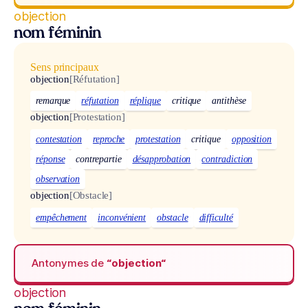
objection
nom féminin
Sens principaux
objection
[Réfutation]
remarque
réfutation
réplique
critique
antithèse
objection
[Protestation]
contestation
reproche
protestation
critique
opposition
réponse
contrepartie
désapprobation
contradiction
observation
objection
[Obstacle]
empêchement
inconvénient
obstacle
difficulté
Antonymes de
“objection“
objection