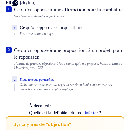
FR
[ɔbʒɛksjɔ̃]
Ce qu’on oppose à une affirmation pour la combattre.
1
Ses objections étaient très pertinentes.
Ce qu’on oppose à celui qui affirme.
a
Faire une objection à qqn.
Ce qu’on oppose à une proposition, à un projet, pour
2
le repousser.
J’aurais de grandes objections à faire sur ce qu’il me propose, Voltaire, Lettre à
Moussinot, nov. 1737.
a
Dans un sens particulier.
Objection de conscience,
→ refus du service militaire motivé par des
convictions religieuses ou philosophiques.
À découvrir
Quelle est la définition du mot
infester
?
Synonymes de
“objection“