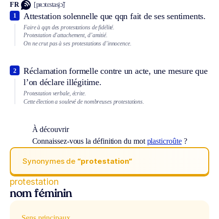
FR
[pʀɔtɛstasjɔ̃]
Attestation solennelle que qqn fait de ses sentiments.
1
Faire à qqn des protestations de fidélité.
Protestation d’attachement, d’amitié.
On ne crut pas à ses protestations d’innocence.
Réclamation formelle contre un acte, une mesure que
2
l’on déclare illégitime.
Protestation verbale, écrite.
Cette élection a soulevé de nombreuses protestations.
À découvrir
Connaissez-vous la définition du mot
plasticroûte
?
Synonymes de
“protestation“
protestation
nom féminin
Sens principaux