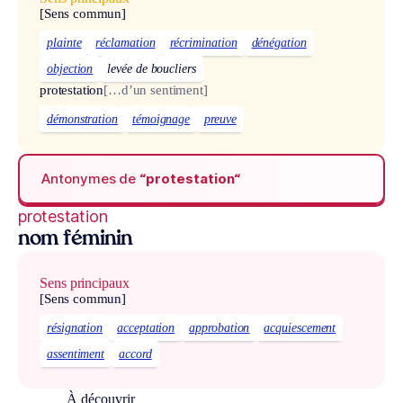
[Sens commun]
plainte
réclamation
récrimination
dénégation
objection
levée de boucliers
protestation
[…d’un sentiment]
démonstration
témoignage
preuve
Antonymes de
“protestation“
protestation
nom féminin
Sens principaux
[Sens commun]
résignation
acceptation
approbation
acquiescement
assentiment
accord
À découvrir