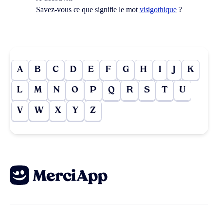
Savez-vous ce que signifie le mot
visigothique
?
A
B
C
D
E
F
G
H
I
J
K
L
M
N
O
P
Q
R
S
T
U
V
W
X
Y
Z