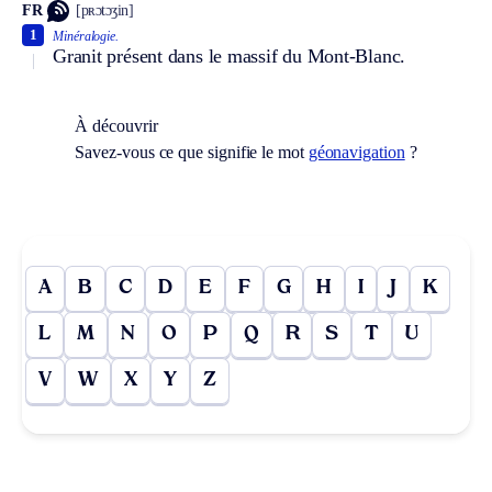
FR
[pʀɔtɔʒin]
1
Minéralogie.
Granit présent dans le massif du Mont-Blanc.
À découvrir
Savez-vous ce que signifie le mot
géonavigation
?
A
B
C
D
E
F
G
H
I
J
K
L
M
N
O
P
Q
R
S
T
U
V
W
X
Y
Z