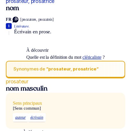
prosateur, prosatrice
nom
FR
[pʀozatœʀ, pʀozatʀis]
1
Littérature.
Écrivain en prose.
À découvrir
Quelle est la définition du mot
cléricaliste
?
Synonymes de
“prosateur, prosatrice“
prosateur
nom masculin
Sens principaux
[Sens commun]
auteur
écrivain