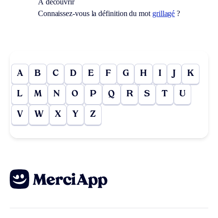
À découvrir
Connaissez-vous la définition du mot
grillagé
?
A
B
C
D
E
F
G
H
I
J
K
L
M
N
O
P
Q
R
S
T
U
V
W
X
Y
Z