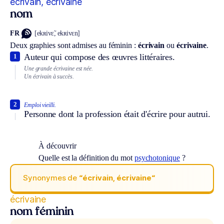
écrivain, écrivaine
nom
FR
[ekʀivɛ̃, ekʀivɛn]
Deux graphies sont admises au féminin :
écrivain
ou
écrivaine
.
Auteur qui compose des œuvres littéraires.
1
Une grande écrivaine est née.
Un écrivain à succès.
2
Emploi vieilli.
Personne dont la profession était d'écrire pour autrui.
À découvrir
Quelle est la définition du mot
psychotonique
?
Synonymes de
“écrivain, écrivaine“
écrivaine
nom féminin