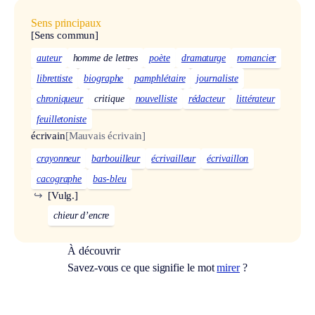
Sens principaux
[Sens commun]
auteur
homme de lettres
poète
dramaturge
romancier
librettiste
biographe
pamphlétaire
journaliste
chroniqueur
critique
nouvelliste
rédacteur
littérateur
feuilletoniste
écrivain
[Mauvais écrivain]
crayonneur
barbouilleur
écrivailleur
écrivaillon
cacographe
bas-bleu
↪
[Vulg.]
chieur d’encre
À découvrir
Savez-vous ce que signifie le mot
mirer
?