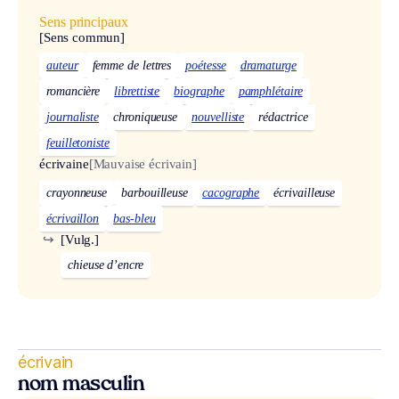
Sens principaux
[Sens commun]
auteur
femme de lettres
poétesse
dramaturge
romancière
librettiste
biographe
pamphlétaire
journaliste
chroniqueuse
nouvelliste
rédactrice
feuilletoniste
écrivaine
[Mauvaise écrivain]
crayonneuse
barbouilleuse
cacographe
écrivailleuse
écrivaillon
bas-bleu
↪
[Vulg.]
chieuse d’encre
écrivain
nom masculin