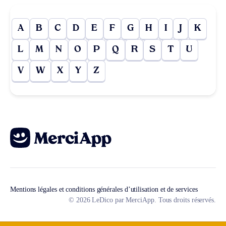
A
B
C
D
E
F
G
H
I
J
K
L
M
N
O
P
Q
R
S
T
U
V
W
X
Y
Z
Mentions légales et conditions générales d’utilisation et de services
© 2026 LeDico par MerciApp. Tous droits réservés.